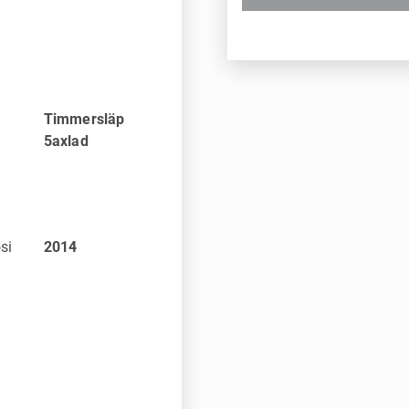
Timmersläp
5axlad
si
2014