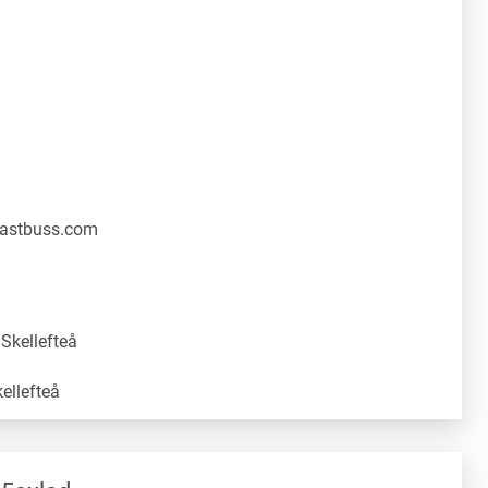
lastbuss.com
Skellefteå