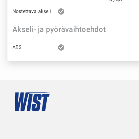
check_circle
Nostettava akseli
Akseli- ja pyörävaihtoehdot
check_circle
ABS