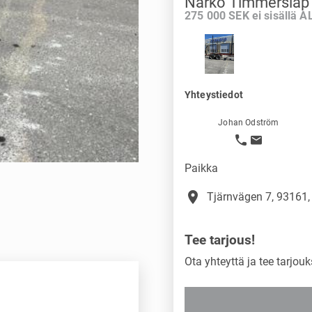
Närko Timmersläp
275 000 SEK ei sisällä A
Yhteystiedot
Johan Odström
Paikka
place
Tjärnvägen 7, 93161, 
Tee tarjous!
Ota yhteyttä ja tee tarjouk