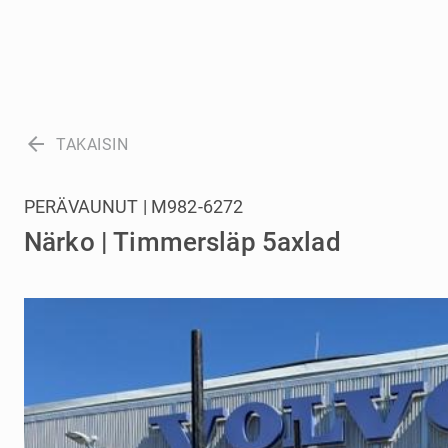
arrow_back
TAKAISIN
PERÄVAUNUT | M982-6272
Närko | Timmersläp 5axlad