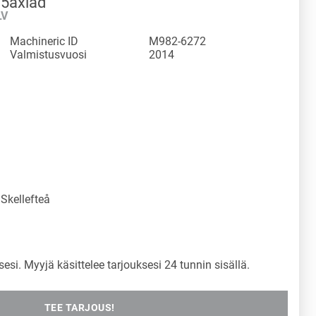
 5axlad
LV
Machineric ID
M982-6272
Valmistusvuosi
2014
Skellefteå
sesi. Myyjä käsittelee tarjouksesi 24 tunnin sisällä.
TEE TARJOUS!