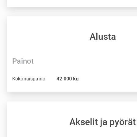
Alusta
Painot
Kokonaispaino
42 000
kg
Akselit ja pyörät