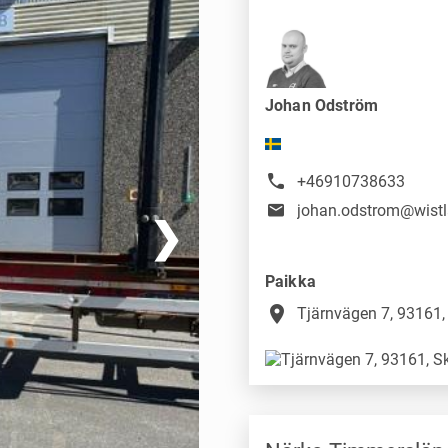
Johan Odström
+46910738633
johan.odstrom@wist
❯
Paikka
place
Tjärnvägen 7, 93161, 