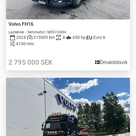
Volvo FH16
Lastebiler - Tømmerbil | M597-0494
2024
213005 km
4
650 hp
Euro 6
4100 mm
2 795 000
SEK
Örnsköldsvik