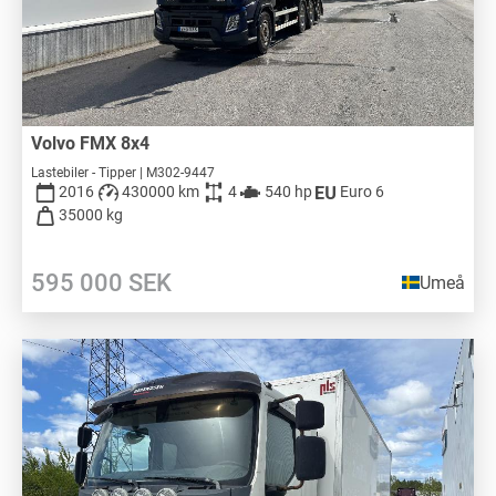
Volvo FMX 8x4
Lastebiler - Tipper | M302-9447
2016
430000 km
4
540 hp
Euro 6
35000 kg
595 000
SEK
Umeå