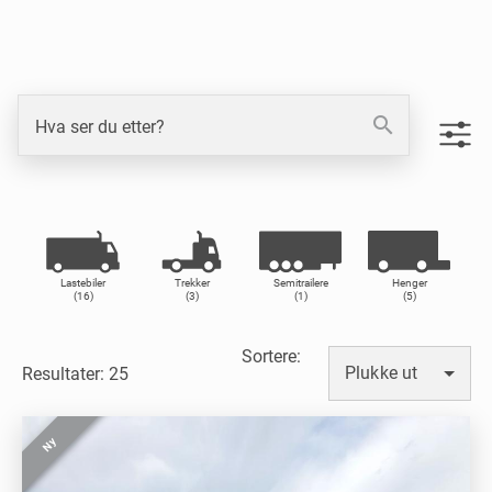
search
Hva ser du etter?
Lastebiler
Trekker
Semitrailere
Henger
(16)
(3)
(1)
(5)
Sortere
:
Plukke ut
Resultater: 25
Ny