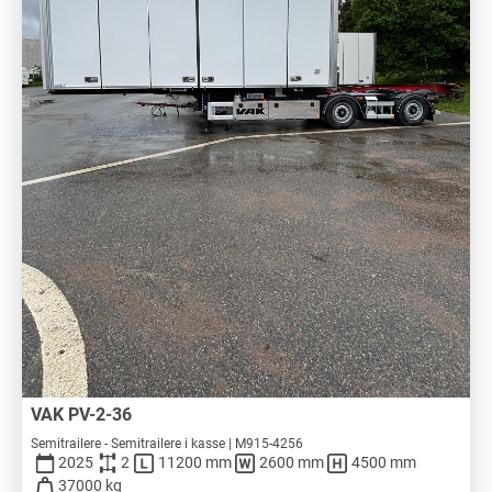
VAK PV-2-36
Semitrailere - Semitrailere i kasse | M915-4256
2025
2
11200 mm
2600 mm
4500 mm
37000 kg