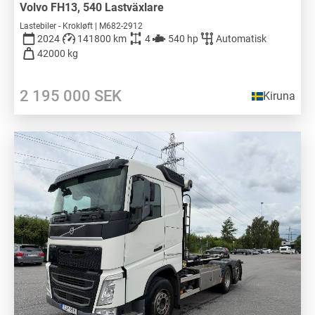
Volvo FH13, 540 Lastväxlare
Lastebiler - Krokløft | M682-2912
2024
141800 km
4
540 hp
Automatisk
42000 kg
2 195 000
SEK
Kiruna