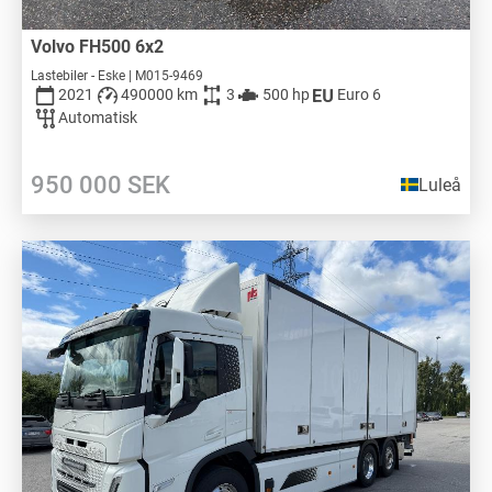
Volvo FH500 6x2
Lastebiler - Eske | M015-9469
2021
490000 km
3
500 hp
Euro 6
Automatisk
950 000
SEK
Luleå