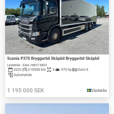
Scania P370 Bryggarbil Skåpbil Bryggarbil Skåpbil
Lastebiler - Eske | M937-8805
2022
210000 km
3
370 hp
Euro 6
Automatisk
1 195 000
SEK
Västerås