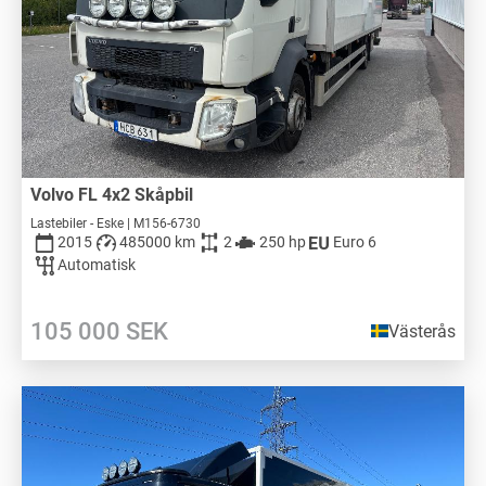
Volvo FL 4x2 Skåpbil
Lastebiler - Eske | M156-6730
2015
485000 km
2
250 hp
Euro 6
Automatisk
105 000
SEK
Västerås