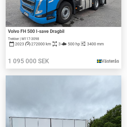
Volvo FH 500 I-save Dragbil
Trekker | M117-3098
2023
272000 km
3
500 hp
3400 mm
1 095 000
SEK
Västerås