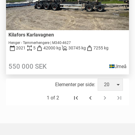
Kilafors Karlavagnen
Henger - Tømmerhengere | M340-4627
2021
5
42000 kg
30745 kg
7255 kg
550 000
SEK
Umeå
Elementer per side:
20
1 of 2