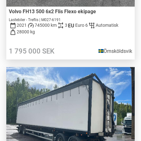
Volvo FH13 500 6x2 Flis Flexo ekipage
Lastebiler - Treflis | M027-6191
2021
745000 km
3
Euro 6
Automatisk
28000 kg
1 795 000
SEK
Örnsköldsvik