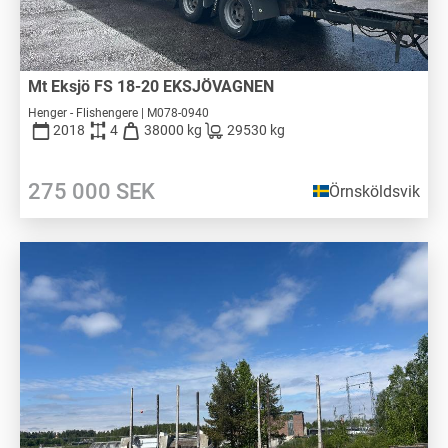
Mt Eksjö FS 18-20 EKSJÖVAGNEN
Henger - Flishengere | M078-0940
2018
4
38000 kg
29530 kg
275 000
SEK
Örnsköldsvik