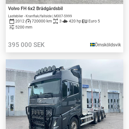
Volvo FH 6x2 Brädgårdsbil
Lastebiler - Kranflak/fallside | M307-5999
2012
720000 km
3
420 hp
Euro 5
5200 mm
395 000
SEK
Örnsköldsvik