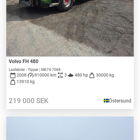
Volvo FH 480
Lastebiler - Tipper | M674-7068
2008
810000 km
3
480 hp
30000 kg
13910 kg
219 000
SEK
Östersund