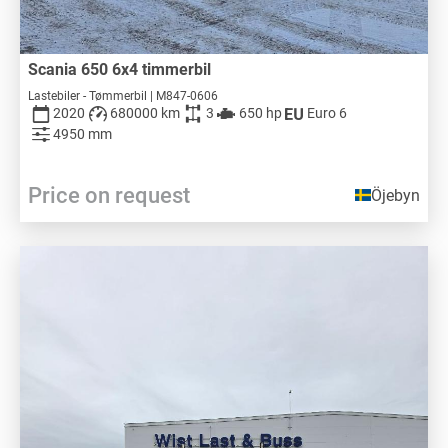
Scania 650 6x4 timmerbil
Lastebiler - Tømmerbil | M847-0606
2020
680000 km
3
650 hp
Euro 6
4950 mm
Price on request
Öjebyn