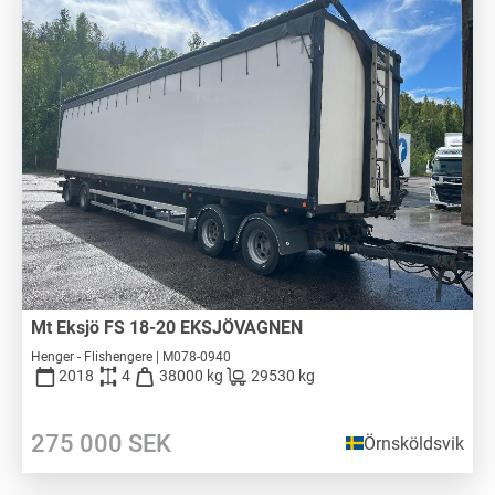
Mt Eksjö FS 18-20 EKSJÖVAGNEN
Henger - Flishengere | M078-0940
2018
4
38000 kg
29530 kg
275 000
SEK
Örnsköldsvik