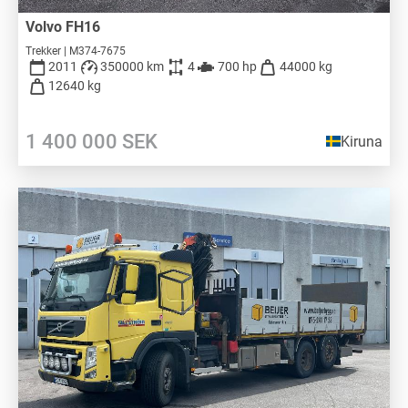
Volvo FH16
Trekker | M374-7675
2011
350000 km
4
700 hp
44000 kg
12640 kg
1 400 000
SEK
Kiruna