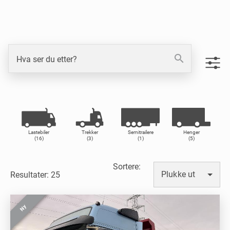
search
Hva ser du etter?
Lastebiler
Trekker
Semitrailere
Henger
(16)
(3)
(1)
(5)
Sortere
:
Plukke ut
Resultater: 25
Ny