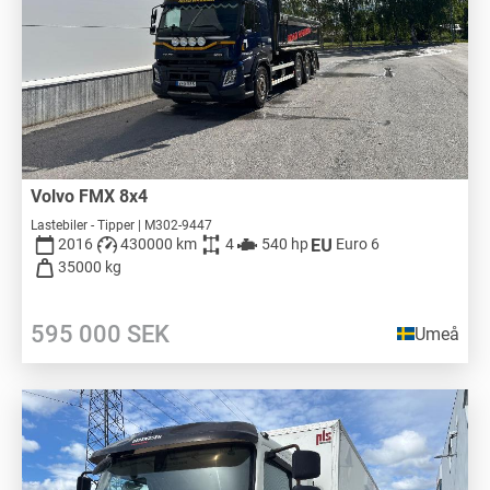
Volvo FMX 8x4
Lastebiler - Tipper | M302-9447
2016
430000 km
4
540 hp
Euro 6
35000 kg
595 000
SEK
Umeå