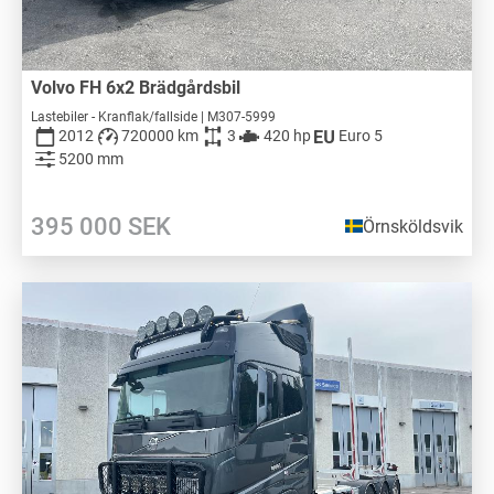
Volvo FH 6x2 Brädgårdsbil
Lastebiler - Kranflak/fallside | M307-5999
2012
720000 km
3
420 hp
Euro 5
5200 mm
395 000
SEK
Örnsköldsvik