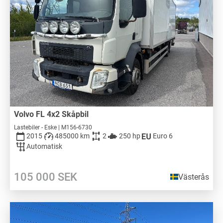
Volvo FL 4x2 Skåpbil
Lastebiler - Eske | M156-6730
2015
485000 km
2
250 hp
Euro 6
Automatisk
105 000
SEK
Västerås