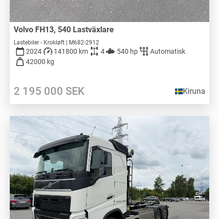
Volvo FH13, 540 Lastväxlare
Lastebiler - Krokløft | M682-2912
2024
141800 km
4
540 hp
Automatisk
42000 kg
2 195 000
SEK
Kiruna