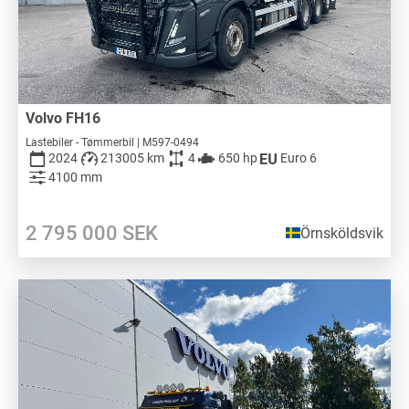
Volvo FH16
Lastebiler - Tømmerbil | M597-0494
2024
213005 km
4
650 hp
Euro 6
4100 mm
2 795 000
SEK
Örnsköldsvik