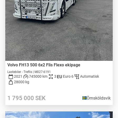
Volvo FH13 500 6x2 Flis Flexo ekipage
Lastebiler - Treflis | M027-6191
2021
745000 km
3
Euro 6
Automatisk
28000 kg
1 795 000
SEK
Örnsköldsvik