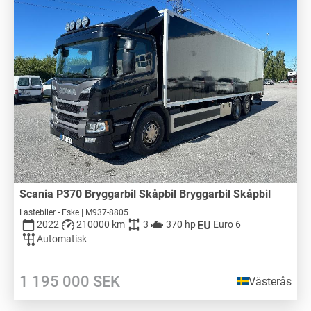
Scania P370 Bryggarbil Skåpbil Bryggarbil Skåpbil
Lastebiler - Eske | M937-8805
2022
210000 km
3
370 hp
Euro 6
Automatisk
1 195 000
SEK
Västerås