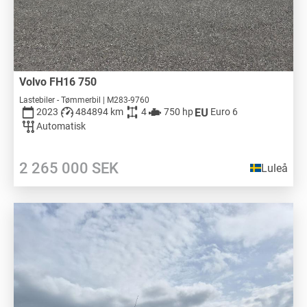
Volvo FH16 750
Lastebiler - Tømmerbil | M283-9760
2023
484894 km
4
750 hp
Euro 6
Automatisk
2 265 000
SEK
Luleå