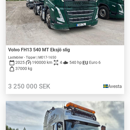
Volvo FH13 540 MT Eksjö slig
Lastebiler - Tipper | M017-1650
2025
190000 km
4
540 hp
Euro 6
37000 kg
3 250 000
SEK
Avesta