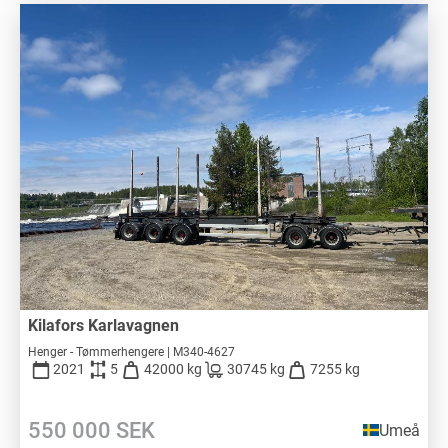
Kilafors Karlavagnen
Henger - Tømmerhengere | M340-4627
2021
5
42000 kg
30745 kg
7255 kg
550 000
SEK
Umeå