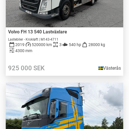
Volvo FH 13 540 Lastväxlare
Lastebiler - Krokløft | M143-4711
2019
520000 km
3
540 hp
28000 kg
4300 mm
925 000
SEK
Västerås