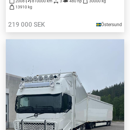
2008
810000 km
3
480 hp
30000 kg
13910 kg
219 000
SEK
Östersund