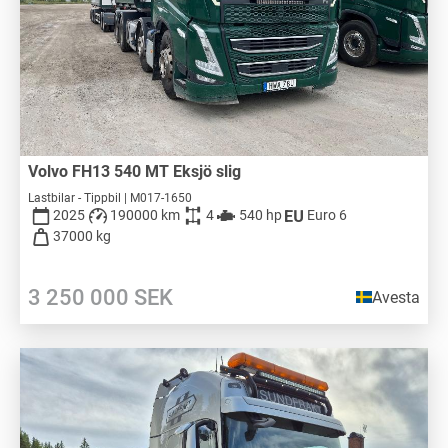
Volvo FH13 540 MT Eksjö slig
Lastbilar - Tippbil | M017-1650
2025
190000 km
4
540 hp
Euro 6
37000 kg
3 250 000
SEK
Avesta