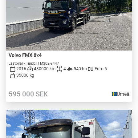
Volvo FMX 8x4
Lastbilar - Tippbil | M302-9447
2016
430000 km
4
540 hp
Euro 6
35000 kg
595 000
SEK
Umeå