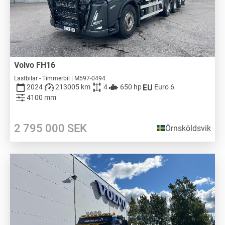
Volvo FH16
Lastbilar - Timmerbil | M597-0494
2024
213005 km
4
650 hp
Euro 6
4100 mm
2 795 000
SEK
Örnsköldsvik