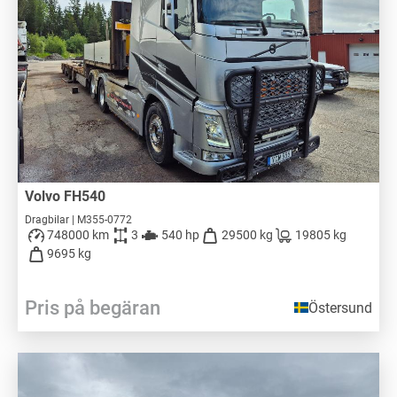
Volvo FH540
Dragbilar | M355-0772
748000 km
3
540 hp
29500 kg
19805 kg
9695 kg
Pris på begäran
Östersund