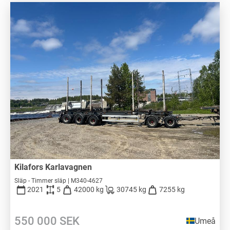
Kilafors Karlavagnen
Släp - Timmer släp | M340-4627
2021
5
42000 kg
30745 kg
7255 kg
550 000
SEK
Umeå