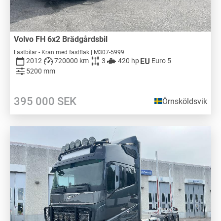
Volvo FH 6x2 Brädgårdsbil
Lastbilar - Kran med fastflak | M307-5999
2012
720000 km
3
420 hp
Euro 5
5200 mm
395 000
SEK
Örnsköldsvik