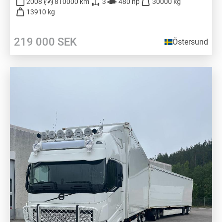
2008
810000 km
3
480 hp
30000 kg
13910 kg
219 000
SEK
Östersund