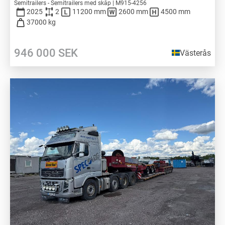
Semitrailers - Semitrailers med skåp | M915-4256
2025
2
11200 mm
2600 mm
4500 mm
37000 kg
946 000
SEK
Västerås