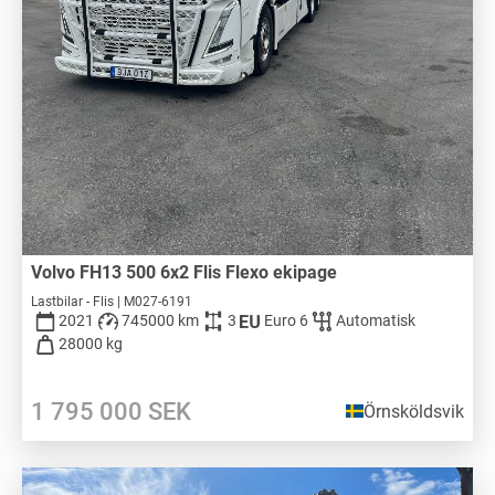
Volvo FH13 500 6x2 Flis Flexo ekipage
Lastbilar - Flis | M027-6191
2021
745000 km
3
Euro 6
Automatisk
28000 kg
1 795 000
SEK
Örnsköldsvik