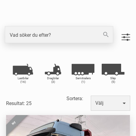
search
Vad söker du efter?
Lastbilar
Dragbilar
Semitrailers
Släp
(16)
(3)
(1)
(5)
Sortera
:
Välj
Resultat: 25
Ny