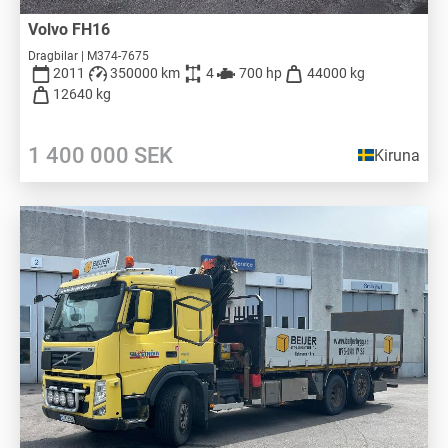
Volvo FH16
Dragbilar | M374-7675
2011
350000 km
4
700 hp
44000 kg
12640 kg
1 400 000
SEK
Kiruna