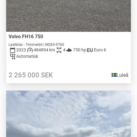
Volvo FH16 750
Lastbilar - Timmerbil | M283-9760
2023
484894 km
4
750 hp
Euro 6
Automatisk
2 265 000
SEK
Luleå