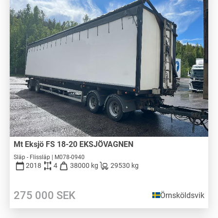
Mt Eksjö FS 18-20 EKSJÖVAGNEN
Släp - Flissläp | M078-0940
2018
4
38000 kg
29530 kg
275 000
SEK
Örnsköldsvik