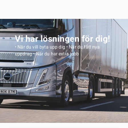
Vi har lösningen för dig!
• När du vill byta upp dig • När du fått nya
uppdrag • När du har extra jobb