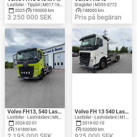
Lastbilar - Tippbil | M017-1650
Dragbilar | M355-0772
2025
190000 km
748000 km
3 250 000
SEK
Pris på begäran
Volvo FH13, 540 Lastväxlare
Volvo FH 13 540 Lastväxlare
Lastbilar - Lastväxlare | M682-2912
Lastbilar - Lastväxlare | M143-4711
2024-02-01
2019-02-10
141800 km
520000 km
2 195 000
SEK
925 000
SEK