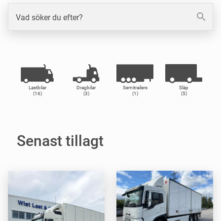
search
Vad söker du efter?
Lastbilar
Dragbilar
Semitrailers
Släp
(16)
(3)
(1)
(5)
Senast tillagt