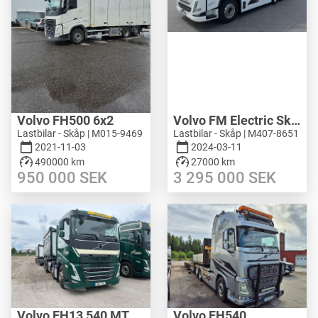
Volvo FH500 6x2
Volvo FM Electric Skåpbil Distribution
Lastbilar - Skåp | M015-9469
Lastbilar - Skåp | M407-8651
2021-11-03
2024-03-11
490000 km
27000 km
950 000
SEK
3 295 000
SEK
Volvo FH13 540 MT Eksjö slig
Volvo FH540