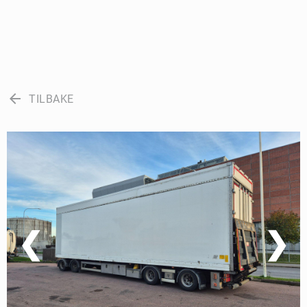
arrow_back
TILBAKE
❮
❯