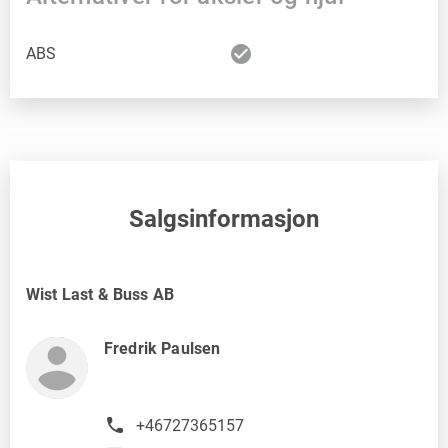
check_circle
ABS
Salgsinformasjon
Wist Last & Buss AB
Fredrik Paulsen
+46727365157