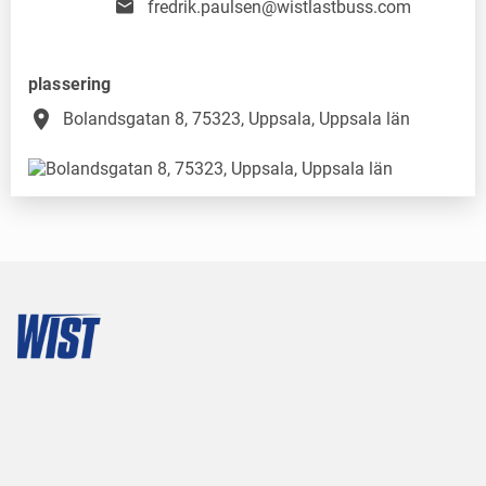
fredrik.paulsen@wistlastbuss.com
plassering
place
Bolandsgatan 8, 75323, Uppsala, Uppsala län